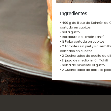
Ingredientes
• 400 g de filete de Salmón de 
cortado en cubitos
• Sal a gusto
• Ralladura de 1 limón Tahití
• ½ Palta cortada en cubitos
• 2 Tomates sin piel y sin semilla
cortados en cubitos
• 2 Cucharadas de aceite de ol
• El jugo de medio limón Tahití
• Salsa de pimienta al gusto
• 2 Cucharadas de cebolla pic