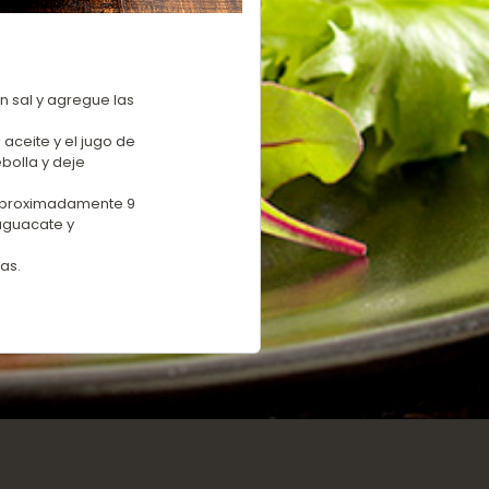
n sal y agregue las
 aceite y el jugo de
ebolla y deje
e aproximadamente 9
aguacate y
cas.